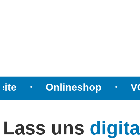
ite
Onlineshop
VO
✦
✦
Lass uns
digita