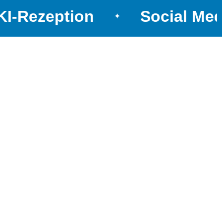
I-Rezeption
Social Med
✦