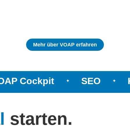
Mehr über VOAP erfahren
AP Cockpit
SEO
K
✦
✦
l
starten.